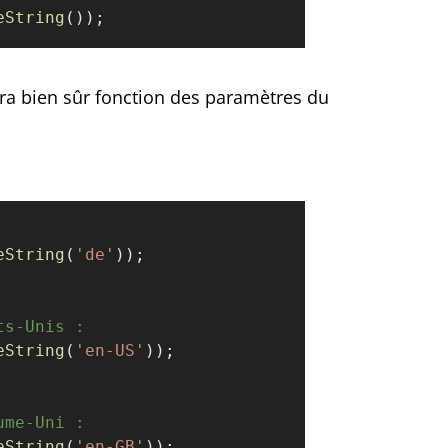
eString
());
 sera bien sûr fonction des paramètres du
eString
(
'de'
));
ts-Unis :
eString
(
'en-US'
));
ume-Uni :
eString
(
'en-GB'
));