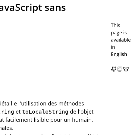
avaScript sans
This
page is
available
in
English
étaille l'utilisation des méthodes
et
de l'objet
tring
toLocaleString
t facilement lisible pour un humain,
nales.