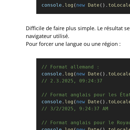
console
.
log
(
new
 Date
().
toLocal
Difficile de faire plus simple. Le résultat
navigateur utilisé.
Pour forcer une langue ou une région :
// Format allemand :
console
.
log
(
new
 Date
().
toLocal
// 2.3.2025, 09:24:37
// Format anglais pour les Éta
console
.
log
(
new
 Date
().
toLocal
// 3/2/2025, 9:24:37 AM
// Format anglais pour le Roya
console
.
log
(
new
 Date
().
toLocal