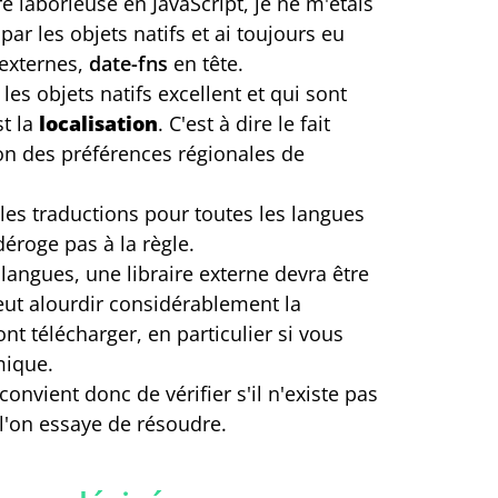
e laborieuse en JavaScript, je ne m'étais
par les objets natifs et ai toujours eu
 externes,
date-fns
en tête.
es objets natifs excellent et qui sont
st la
localisation
. C'est à dire le fait
ion des préférences régionales de
 les traductions pour toutes les langues
déroge pas à la règle.
s langues, une libraire externe devra être
eut alourdir considérablement la
nt télécharger, en particulier si vous
mique.
 convient donc de vérifier s'il n'existe pas
l'on essaye de résoudre.