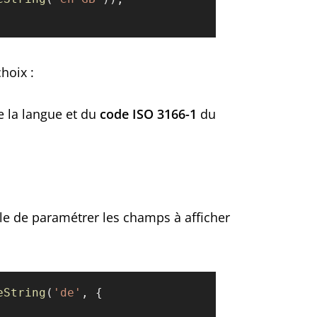
choix :
 la langue et du
code ISO 3166-1
du
ble de paramétrer les champs à afficher
eString
(
'de'
, {