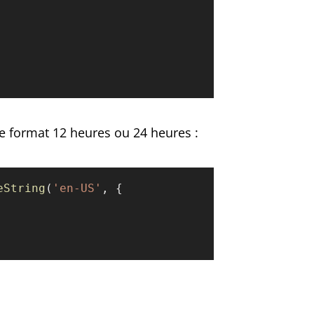
le format 12 heures ou 24 heures :
eString
(
'en-US'
, {