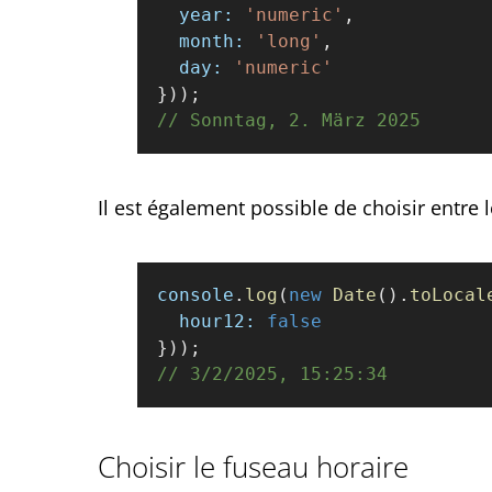
  year:
 'numeric'
,
  month:
 'long'
,
  day:
 'numeric'
}));
// Sonntag, 2. März 2025
Il est également possible de choisir entre 
console
.
log
(
new
 Date
().
toLocal
  hour12:
 false
}));
// 3/2/2025, 15:25:34
Choisir le fuseau horaire