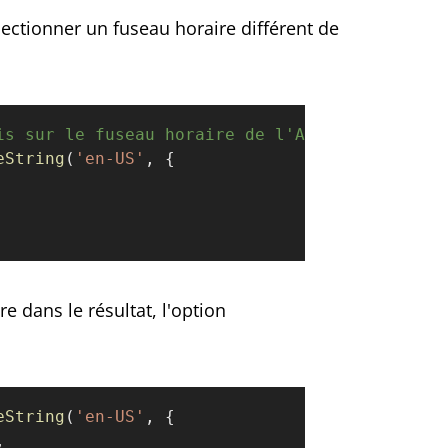
électionner un fuseau horaire différent de
is sur le fuseau horaire de l'Australie :
eString
(
'en-US'
, {
e dans le résultat, l'option
eString
(
'en-US'
, {
,