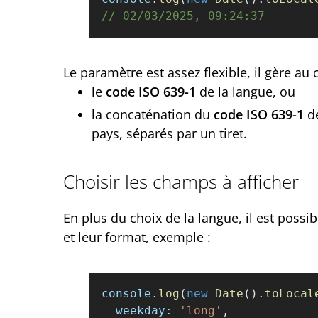
// 02/03/2025, 09:24:37
Le paramètre est assez flexible, il gère au 
le
code ISO 639-1
de la langue, ou
la concaténation du
code ISO 639-1
de
pays, séparés par un tiret.
Choisir les champs à afficher
En plus du choix de la langue, il est possi
et leur format, exemple :
console
.
log
(
new
 Date
().
toLocal
  weekday:
 'long'
,