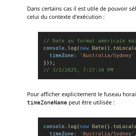
Dans certains cas il est utile de pouvoir s
celui du contexte d'exécution :
// Date au format américain ma
console
.
log
(
new
 Date
().
toLocal
  timeZone:
 'Australia/Sydney'
}));
// 3/2/2025, 7:27:34 PM
Pour afficher explicitement le fuseau horair
peut être utilisée :
timeZoneName
console
.
log
(
new
 Date
().
toLocal
  timeZone:
 'Australia/Sydney'